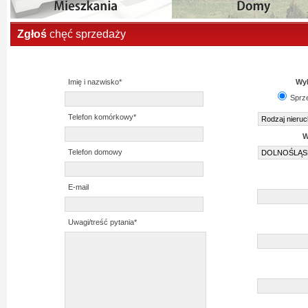
Zgłoś
chęć sprzedaży
Imię i nazwisko*
Wyb
Sprz
Telefon komórkowy*
W
Telefon domowy
E-mail
Uwagi/treść pytania*