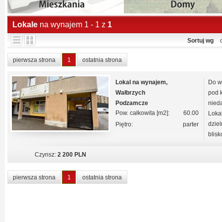
Lokale
na wynajem 1 - 1 z
1
Sortuj wg
pierwsza strona
1
ostatnia strona
Lokal na wynajem,
Do w
Wałbrzych
pod 
Podzamcze
nied
Pow. całkowita [m2]:
60.00
Lokal
dzie
Piętro:
parter
blisko
Czynsz:
2 200 PLN
pierwsza strona
1
ostatnia strona