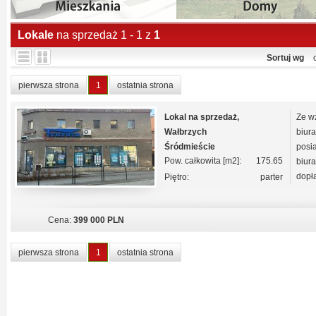
Lokale
na sprzedaż 1 - 1 z
1
Sortuj wg
pierwsza strona
1
ostatnia strona
Lokal na sprzedaż,
Ze w
Wałbrzych
biur
Śródmieście
posi
Pow. całkowita [m2]:
175.65
biur
dopła
Piętro:
parter
Cena:
399 000 PLN
pierwsza strona
1
ostatnia strona