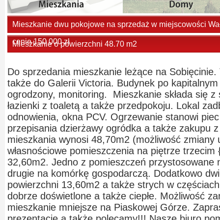
Mieszkanie dwu pokojowe na sprzedaż w miejscowości Wał
cenie 150 000 zł
Mieszkanie o powierzchni 48.70 m2
Do sprzedania mieszkanie leżące na Sobięcinie.
także do Galerii Victoria. Budynek po kapitalnym
ogrodzony, monitoring. Mieszkanie składa się z s
łazienki z toaletą a także przedpokoju. Lokal z
odnowienia, okna PCV. Ogrzewanie stanowi piec
przepisania dzierżawy ogródka a także zakupu 
mieszkania wynosi 48,70m2 (możliwość zmiany u
własnościowe pomieszczenia na piętrze trzecim 
32,60m2. Jedno z pomieszczeń przystosowane n
drugie na komórkę gospodarczą. Dodatkowo dwie
powierzchni 13,60m2 a także strych w częściac
dobrze doświetlone a także ciepłe. Możliwość za
mieszkanie mniejsze na Piaskowej Górze. Zapr
prezentację a także polecamy!!! Nasze biuro po