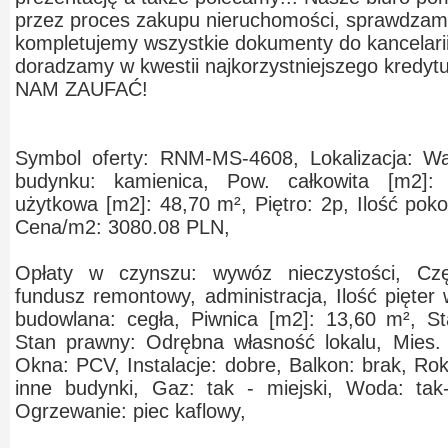
przez proces zakupu nieruchomości, sprawdzam
kompletujemy wszystkie dokumenty do kancelarii 
doradzamy w kwestii najkorzystniejszego kredy
NAM ZAUFAĆ!
Symbol oferty: RNM-MS-4608, Lokalizacja: Wa
budynku: kamienica, Pow. całkowita [m2]:
użytkowa [m2]: 48,70 m², Piętro: 2p, Ilość pok
Cena/m2: 3080.08 PLN,
Opłaty w czynszu: wywóz nieczystości, Częś
fundusz remontowy, administracja, Ilość pięter
budowlana: cegła, Piwnica [m2]: 13,60 m², St
Stan prawny: Odrębna własność lokalu, Mies.
Okna: PCV, Instalacje: dobre, Balkon: brak, R
inne budynki, Gaz: tak - miejski, Woda: tak
Ogrzewanie: piec kaflowy,