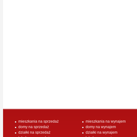
mieszkania na sprzedaż
mieszkania na wynajem
domy na sprzedaż
domy na wynajem
działki na sprzedaż
działki na wynajem